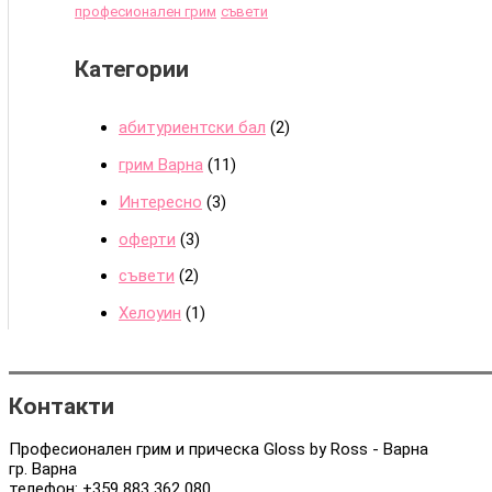
f
професионален грим
съвети
o
Категории
r
:
абитуриентски бал
(2)
грим Варна
(11)
Интересно
(3)
оферти
(3)
съвети
(2)
Хелоуин
(1)
Контакти
Професионален грим и прическа Gloss by Ross - Варна
гр. Варна
телефон:
+359 883 362 080