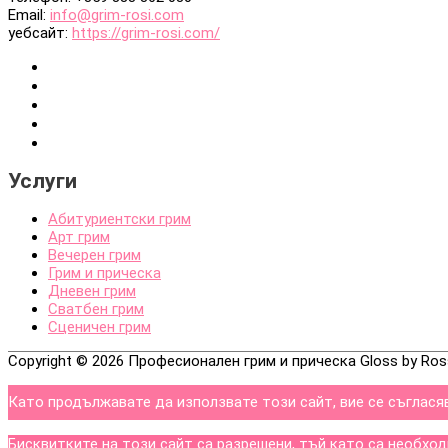
Email:
info@grim-rosi.com
уебсайт:
https://grim-rosi.com/
Услуги
Абитуриентски грим
Арт грим
Вечерен грим
Грим и прическа
Дневен грим
Сватбен грим
Сценичен грим
Copyright © 2026
Професионален грим и прическа Gloss by Ros
Като продължавате да използвате този сайт, вие се съглася
Бисквитките на този сайт са разрешени, тъй като са необхо