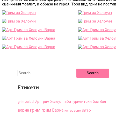
сценичния тоалет, и образа на героя. Този вид грим не постав
S
e
Етикети
a
r
абитуриентски бал
grim za bal
Арт грим
Хелоуин
бал
c
грим
варна
грим Варна
лято
интересно
h