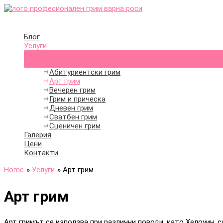
Skip
to
Main
content
Menu
Блог
Услуги
Абитуриентски грим
Арт грим
Вечерен грим
Грим и прическа
Дневен грим
Сватбен грим
Сценичен грим
Галерия
Цени
Контакти
Home
Услуги
Арт грим
Арт грим
Арт гримът се използва при различни поводи, като Хелоуин, с