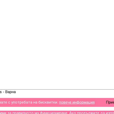
s - Варна
вате с употребата на бисквитки.
повече информация
При
дими за правилното му функциониране. Ако продължите да изпо